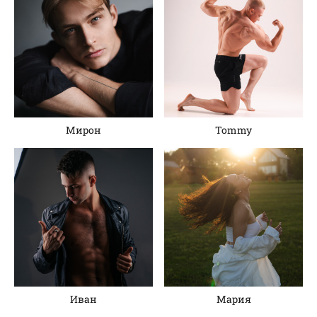
Мирон
Tommy
Иван
Мария